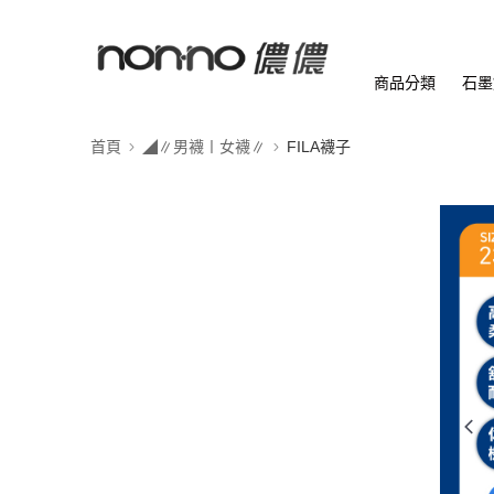
商品分類
石墨
首頁
◢∥男襪〡女襪∥
FILA襪子