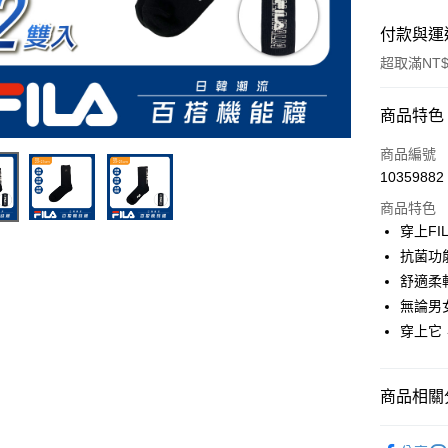
付款與運
超取滿NT$
付款方式
商品特色
信用卡一
商品編號
10359882
超商取貨
商品特色
LINE Pay
穿上F
抗菌功
Apple Pay
舒適柔
街口支付
無論男
穿上它
悠遊付
商品相關分
運送方式
◢∥男襪
全家取貨