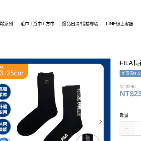
烯系列
毛巾 I 浴巾 I 方巾
爆品出清/惜福專區
LINE線上客服
FILA長
超取滿NT$
NT$290
NT$2
數量