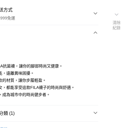
送方式
999免運
清除
紀錄
次付款
付款
ILA抗菌襪，讓你的腳部時尚又健康。
能，遠離異味困擾。
軟的材質，讓你步履輕盈。
女，都能享受這款FILA襪子的時尚與舒適。
，成為城市中的時尚健步者。
類 (1)
〡女襪∥
FILA襪子
付款