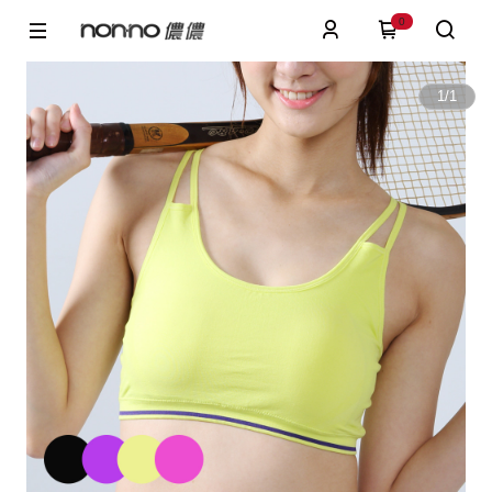
0
1
/
1