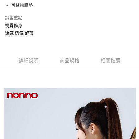
Apple Pay
可替換胸墊
街口支付
銷售重點
視覺修身
悠遊付
涼感 透氣 輕薄
運送方式
全家取貨付款
每筆NT$90，滿NT$999(含以上)免運費
詳細說明
商品規格
相關推薦
7-11取貨付款
每筆NT$90，滿NT$999(含以上)免運費
宅配
每筆NT$90，滿NT$999(含以上)免運費