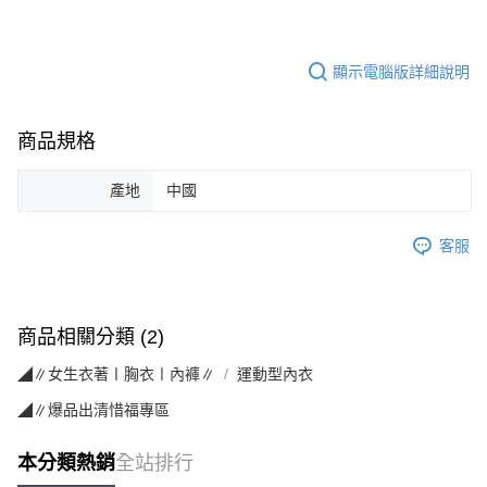
顯示電腦版詳細說明
商品規格
產地
中國
客服
商品相關分類 (2)
◢∥女生衣著〡胸衣〡內褲∥
運動型內衣
◢∥爆品出清惜福專區
本分類熱銷
全站排行