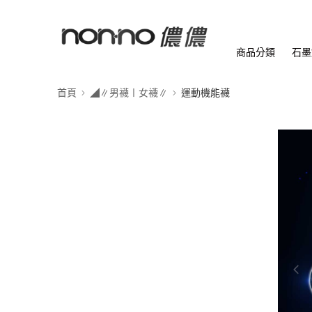
商品分類
石墨
首頁
◢∥男襪〡女襪∥
運動機能襪