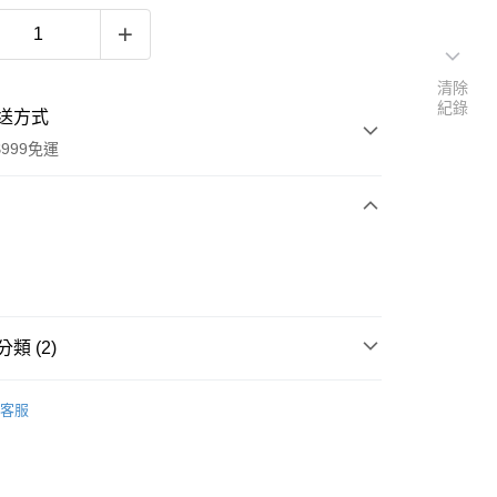
清除
紀錄
送方式
999免運
次付款
付款
類 (2)
〡女襪∥
運動機能襪
客服
〡女襪∥
短襪│船型襪