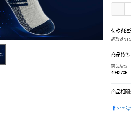
付款與運
超取滿NT$
付款方式
商品特色
信用卡一
商品編號
4942705
超商取貨
LINE Pay
商品相關分
Apple Pay
◢∥男襪
分享
街口支付
◢∥男襪
悠遊付