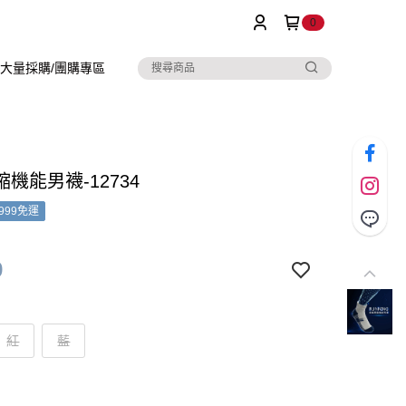
0
大量採購/團購專區
機能男襪-12734
999免運
9
紅
藍