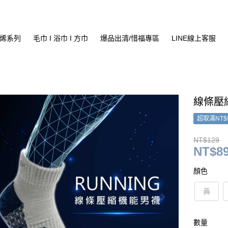
烯系列
毛巾 I 浴巾 I 方巾
爆品出清/惜福專區
LINE線上客服
線條壓縮
超取滿NT$
NT$129
NT$8
顏色
黃
數量