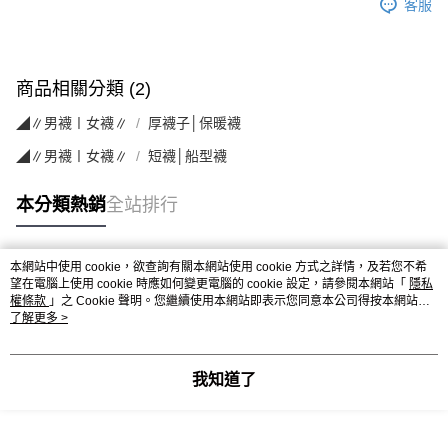
客服
商品相關分類 (2)
◢∥男襪〡女襪∥
厚襪子│保暖襪
◢∥男襪〡女襪∥
短襪│船型襪
本分類熱銷
全站排行
本網站中使用 cookie，欲查詢有關本網站使用 cookie 方式之詳情，及若您不希
熱門標籤
望在電腦上使用 cookie 時應如何變更電腦的 cookie 設定，請參閱本網站「
隱私
權條款
」之 Cookie 聲明。您繼續使用本網站即表示您同意本公司得按本網站使
用條款之 Cookie 聲明使用 cookie。
了解更多 >
我知道了