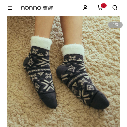
0
1
/
3