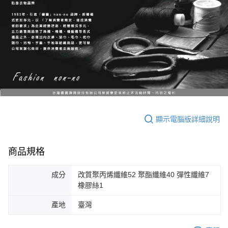
顯示電腦版詳細說明
商品規格
成分
改質聚丙烯纖維52 聚酯纖維40 彈性纖維7
橡膠絲1
產地
臺灣