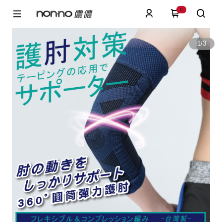
0
1
/
3