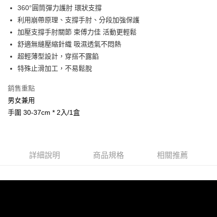
Apple Pay
360°圓筒彈力護肘 環狀支撐
利用崩帶原理、支撐手肘、分段加強保護
街口支付
加壓支撐手肘關節 束傅力佳 活動更輕鬆
悠遊付
舒適無縫壓縮針織 吸濕透氣不悶熱
超輕薄型設計，穿搭不露餡
運送方式
特殊止滑加工，不易鬆脫
全家取貨付款
銷售重點
每筆NT$90，滿NT$999(含以上)免運費
男女兼用
7-11取貨付款
手圍 30-37cm * 2入/1盒
每筆NT$90，滿NT$999(含以上)免運費
宅配
詳細說明
商品規格
相關推薦
每筆NT$90，滿NT$999(含以上)免運費