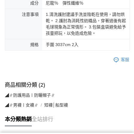
成分
尼龍％ 彈性纖維％
注意事項
1.清洗護肘建議手洗並陰乾在使用，請勿烘
乾。 2.護肘為消耗性紡織品，穿著過後有起
毛球現象為正常情形。 3.包裝盒袋避免給予
孩童把玩，以免造成危險。
規格
手圍 3037cm 2入
客服
商品相關分類 (2)
◢∥防護用品〡防曬帽子∥
◢∥男襪〡女襪∥
短襪│船型襪
本分類熱銷
全站排行