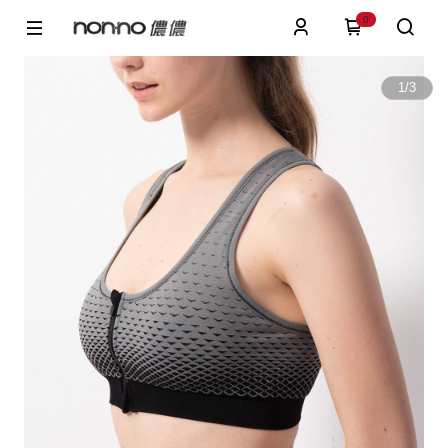
0
1
/
3