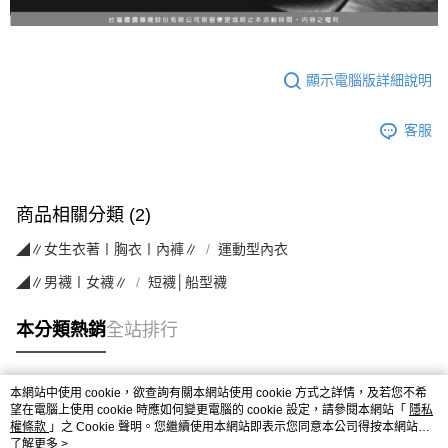
顯示電腦版詳細說明
客服
商品相關分類 (2)
◢∥女生衣著〡胸衣〡內褲∥
運動型內衣
◢∥男襪〡女襪∥
短襪│船型襪
本分類熱銷
全站排行
本網站中使用 cookie，欲查詢有關本網站使用 cookie 方式之詳情，及若您不希
熱門標籤
望在電腦上使用 cookie 時應如何變更電腦的 cookie 設定，請參閱本網站「
隱私
權條款
」之 Cookie 聲明。您繼續使用本網站即表示您同意本公司得按本網站使
用條款之 Cookie 聲明使用 cookie。
了解更多 >