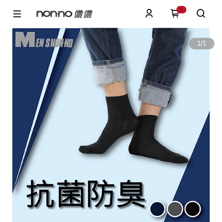
0
1
/
1