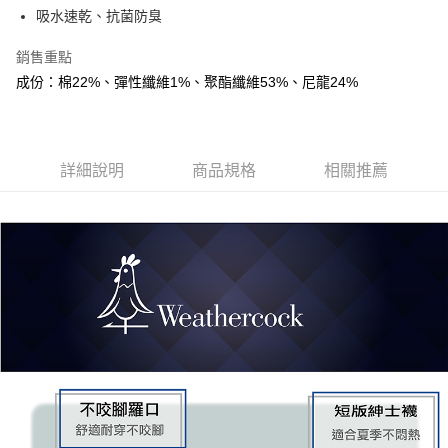
Apple Pay
吸水速乾、抗菌防臭
街口支付
銷售重點
成份：棉22%、彈性纖維1%、聚酯纖維53%、尼龍24%
悠遊付
運送方式
全家取貨付款
詳細說明
商品規格
相關推薦
每筆NT$90，滿NT$999(含以上)免運費
7-11取貨付款
每筆NT$90，滿NT$999(含以上)免運費
宅配
每筆NT$90，滿NT$999(含以上)免運費