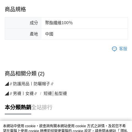
商品規格
成分
聚酯纖維100％
產地
中國
客服
商品相關分類 (2)
◢∥防護用品〡防曬帽子∥
◢∥男襪〡女襪∥
短襪│船型襪
本分類熱銷
全站排行
本網站中使用 cookie，欲查詢有關本網站使用 cookie 方式之詳情，及若您不希
熱門標籤
望在電腦上使用 cookie 時應如何變更電腦的 cookie 設定，請參閱本網站「
隱私