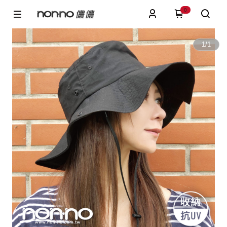
0
1
/
1