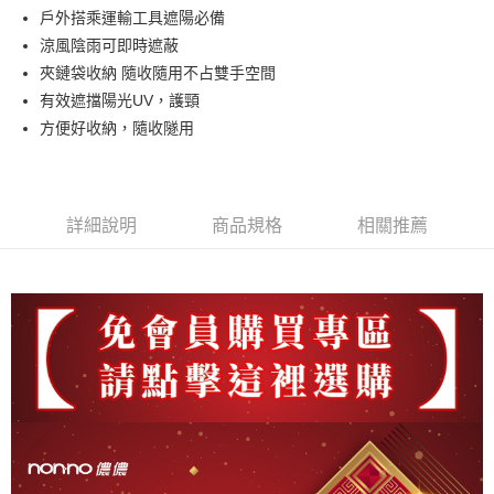
Apple Pay
戶外搭乘運輸工具遮陽必備
涼風陰雨可即時遮蔽
街口支付
夾鏈袋收納 隨收隨用不占雙手空間
悠遊付
有效遮擋陽光UV，護頸
方便好收納，隨收隧用
運送方式
全家取貨付款
每筆NT$90，滿NT$999(含以上)免運費
詳細說明
商品規格
相關推薦
7-11取貨付款
每筆NT$90，滿NT$999(含以上)免運費
宅配
每筆NT$90，滿NT$999(含以上)免運費