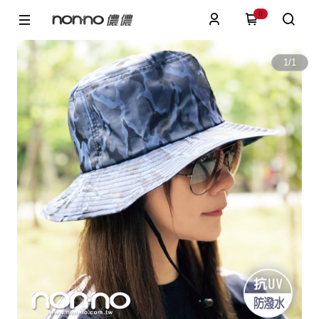
0
1
/
1