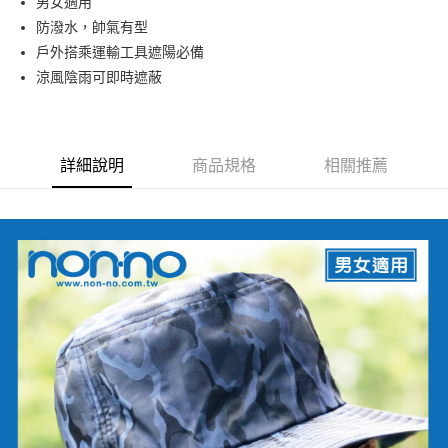
男女適用
防潑水，帥氣有型
街口支付
戶外搭乘運輸工具遮陽必備
悠遊付
涼風陰雨可即時遮蔽
運送方式
全家取貨付款
詳細說明
商品規格
相關推薦
每筆NT$90，滿NT$999(含以上)免運費
7-11取貨付款
每筆NT$90，滿NT$999(含以上)免運費
宅配
每筆NT$90，滿NT$999(含以上)免運費