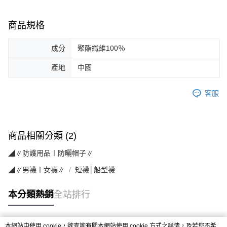
商品規格
成分
聚酯纖維100％
產地
中國
客服
商品相關分類 (2)
◢∥防護用品〡防曬帽子∥
◢∥男襪〡女襪∥
短襪│船型襪
本分類熱銷
全站排行
本網站中使用 cookie，欲查詢有關本網站使用 cookie 方式之詳情，及若您不希