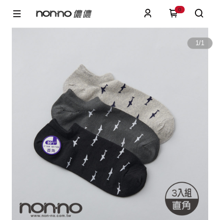
0
1
/
1