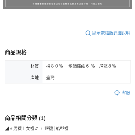
顯示電腦版詳細說明
商品規格
材質
棉８０％ 聚酯纖維６ ％ 尼龍８％
產地
臺灣
客服
商品相關分類 (1)
◢∥男襪〡女襪∥
短襪│船型襪