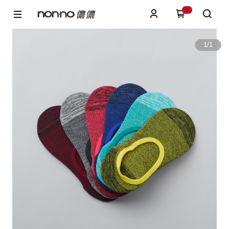
0
1
/
1