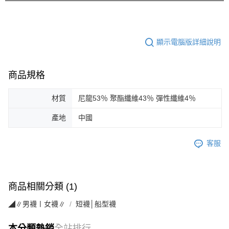
顯示電腦版詳細說明
商品規格
材質
尼龍53％ 聚酯纖維43％ 彈性纖維4％
產地
中國
客服
商品相關分類 (1)
◢∥男襪〡女襪∥
短襪│船型襪
本分類熱銷
全站排行