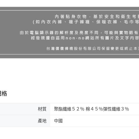
規格
材質
聚酯纖維５２％ 棉４５％彈性纖維３％
產地
中國