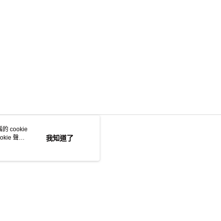
 cookie
kie 聲明
我知道了
若接到可疑電話，請洽詢165反詐騙專線
本站最佳瀏覽環境請使用 Google Chrome、Firefox 或 Edge 以上版本