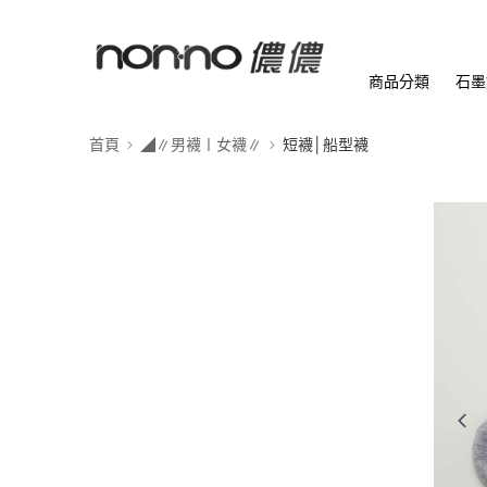
商品分類
石墨
首頁
◢∥男襪〡女襪∥
短襪│船型襪