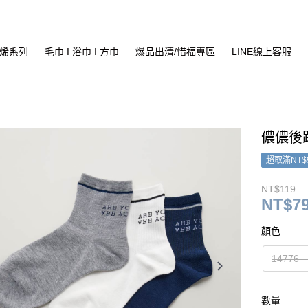
烯系列
毛巾 I 浴巾 I 方巾
爆品出清/惜福專區
LINE線上客服
儂儂後跟
超取滿NT$
NT$119
NT$7
顏色
1477
數量