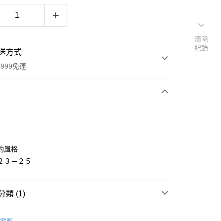
清除
紀錄
送方式
999免運
次付款
付款
約風格
２３－２５
類 (1)
〡女襪∥
短襪│船型襪