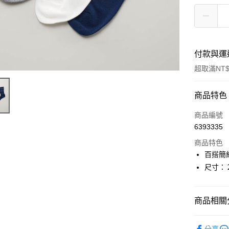
付款與運
超取滿NT$
付款方式
商品特色
信用卡一
商品編號
6393335
超商取貨
商品特色
LINE Pay
百搭簡
尺寸：
Apple Pay
街口支付
商品相關分
悠遊付
◢∥男襪