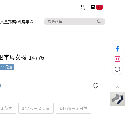
0
大量採購/團購專區
字母女襪-14776
999免運
9
6－１灰色
14776－２丈青
14776－３白色