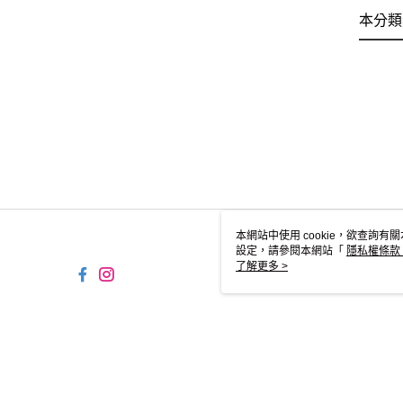
本分類
本網站中使用 cookie，欲查詢有關
設定，請參閱本網站「
隱私權條款
使用 cookie。
了解更多 >
TW-MWG1-67-136 Web2.0
© 2026 by 台灣儂儂褲襪股份有限公司