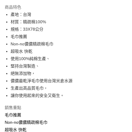
LINE Pay
商品特色
Apple Pay
產地：台灣
材質：精疏棉100%
街口支付
規格：33X78公分
悠遊付
毛巾推薦
Non-no儂儂精疏棉毛巾
運送方式
超吸水 快乾
使用100%純棉生產、
全家取貨付款
堅持台灣製造、
每筆NT$90，滿NT$999(含以上)免運費
絕無添加物，
7-11取貨付款
儂儂最乾淨毛巾使用台灣米倉水源
每筆NT$90，滿NT$999(含以上)免運費
生產出高品質毛巾，
讓你使用起來的安全又衛生。
宅配
每筆NT$90，滿NT$999(含以上)免運費
銷售重點
毛巾推薦
Non-no儂儂精疏棉毛巾
超吸水 快乾