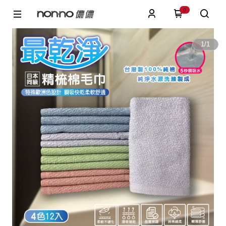
0
1
/
1