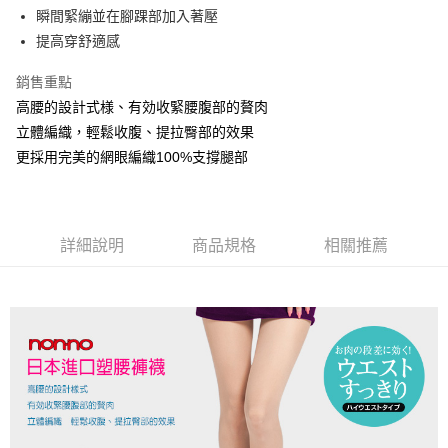
Apple Pay
瞬間緊繃並在腳踝部加入著壓
提高穿舒適感
街口支付
銷售重點
悠遊付
高腰的設計式様、有効收緊腰腹部的贅肉
立體編織，輕鬆收腹、提拉臀部的效果
運送方式
更採用完美的網眼編織100%支撐腿部
全家取貨付款
每筆NT$90，滿NT$999(含以上)免運費
7-11取貨付款
詳細說明
商品規格
相關推薦
每筆NT$90，滿NT$999(含以上)免運費
宅配
每筆NT$90，滿NT$999(含以上)免運費