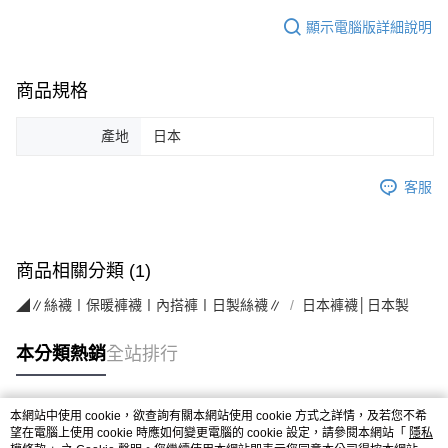
顯示電腦版詳細說明
商品規格
產地
日本
客服
商品相關分類 (1)
◢∥絲襪〡保暖褲襪〡內搭褲〡日製絲襪∥
日本褲襪│日本製
本分類熱銷
全站排行
本網站中使用 cookie，欲查詢有關本網站使用 cookie 方式之詳情，及若您不希
熱門標籤
望在電腦上使用 cookie 時應如何變更電腦的 cookie 設定，請參閱本網站「
隱私