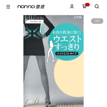
0
1
/
2