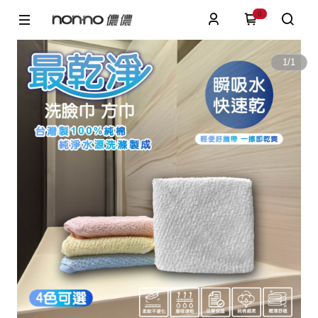
0
1
/
1