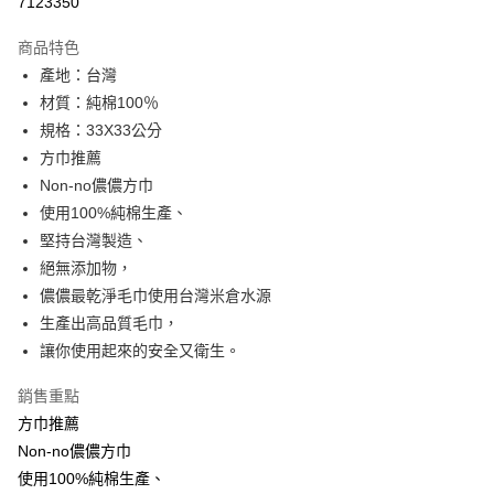
7123350
LINE Pay
商品特色
Apple Pay
產地：台灣
材質：純棉100％
街口支付
規格：33X33公分
悠遊付
方巾推薦
Non-no儂儂方巾
運送方式
使用100%純棉生產、
堅持台灣製造、
全家取貨付款
絕無添加物，
每筆NT$90，滿NT$999(含以上)免運費
儂儂最乾淨毛巾使用台灣米倉水源
7-11取貨付款
生產出高品質毛巾，
每筆NT$90，滿NT$999(含以上)免運費
讓你使用起來的安全又衛生。
宅配
銷售重點
每筆NT$90，滿NT$999(含以上)免運費
方巾推薦
Non-no儂儂方巾
使用100%純棉生產、