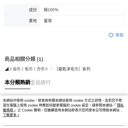
成份
棉100％
產地
臺灣
客服
商品相關分類 (1)
◢∥浴巾〡毛巾〡方巾∥
［最乾淨毛巾］系列
本分類熱銷
全站排行
本網站中使用 cookie，欲查詢有關本網站使用 cookie 方式之詳情，及若您不希
熱門標籤
望在電腦上使用 cookie 時應如何變更電腦的 cookie 設定，請參閱本網站「
隱私
權條款
」之 Cookie 聲明。您繼續使用本網站即表示您同意本公司得按本網站使
用條款之 Cookie 聲明使用 cookie。
了解更多 >