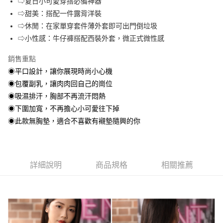
⇨夏日小可愛穿搭必備神器
⇨甜美：搭配一件露背洋裝
街口支付
⇨休閒：在家單穿套件薄外套即可出門倒垃圾
悠遊付
⇨小性感：牛仔褲搭配西裝外套，微正式微性感
銷售重點
運送方式
◉平口設計，讓你展現時尚小心機
全家取貨付款
◉包覆副乳，讓肉肉回自己的崗位
每筆NT$90，滿NT$999(含以上)免運費
◉吸濕排汗，胸部不再流汗悶熱
7-11取貨付款
◉下圍加寬，不再擔心小可愛往下掉
◉此款無胸墊，適合不喜歡有襯墊隨興的你
每筆NT$90，滿NT$999(含以上)免運費
宅配
每筆NT$90，滿NT$999(含以上)免運費
詳細說明
商品規格
相關推薦