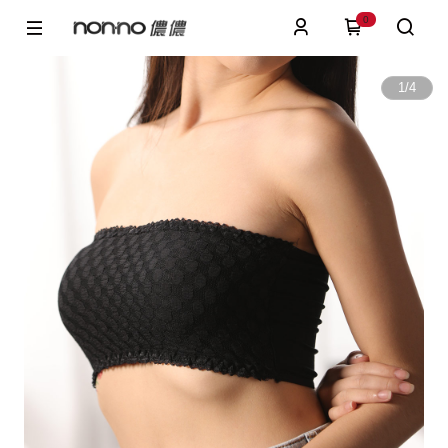
0
1
/
4