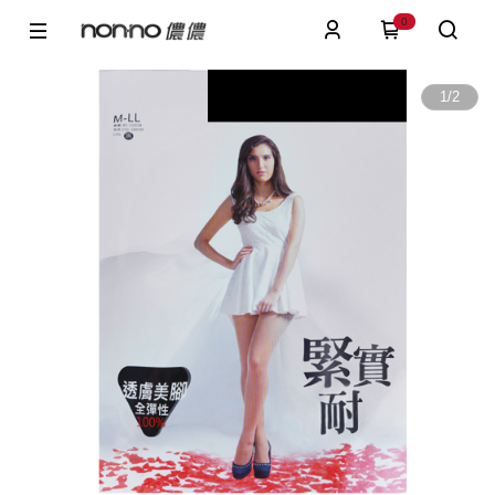
0
1
/
2