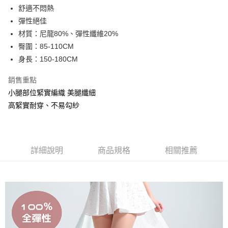
Apple Pay
舒適不悶熱
彈性絕佳
街口支付
材質：尼龍80%、彈性纖維20%
悠遊付
臀圍：85-110CM
身長：150-180CM
運送方式
銷售重點
全家取貨付款
小腿部位緊實編織 美腿纖細
每筆NT$90，滿NT$999(含以上)免運費
高緊實耐穿、不易勾紗
7-11取貨付款
每筆NT$90，滿NT$999(含以上)免運費
宅配
詳細說明
商品規格
相關推薦
每筆NT$90，滿NT$999(含以上)免運費