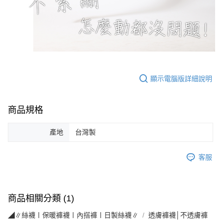
顯示電腦版詳細說明
商品規格
產地
台灣製
客服
商品相關分類 (1)
◢∥絲襪〡保暖褲襪〡內搭褲〡日製絲襪∥
透膚褲襪│不透膚褲