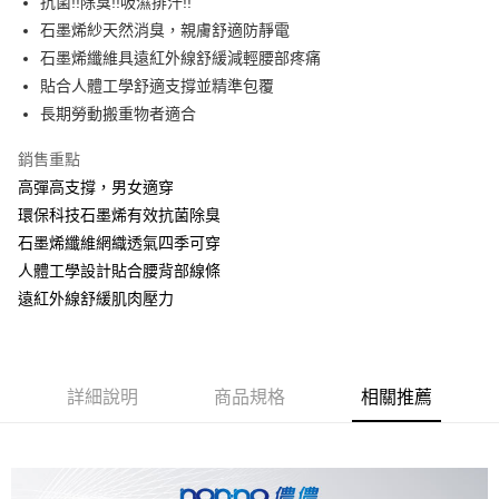
抗菌!!除臭!!吸濕排汗!!
石墨烯紗天然消臭，親膚舒適防靜電
街口支付
石墨烯纖維具遠紅外線舒緩減輕腰部疼痛
悠遊付
貼合人體工學舒適支撐並精準包覆
長期勞動搬重物者適合
運送方式
銷售重點
全家取貨付款
高彈高支撐，男女適穿
每筆NT$90，滿NT$999(含以上)免運費
環保科技石墨烯有效抗菌除臭
7-11取貨付款
石墨烯纖維網織透氣四季可穿
人體工學設計貼合腰背部線條
每筆NT$90，滿NT$999(含以上)免運費
遠紅外線舒緩肌肉壓力
宅配
每筆NT$90，滿NT$999(含以上)免運費
詳細說明
商品規格
相關推薦