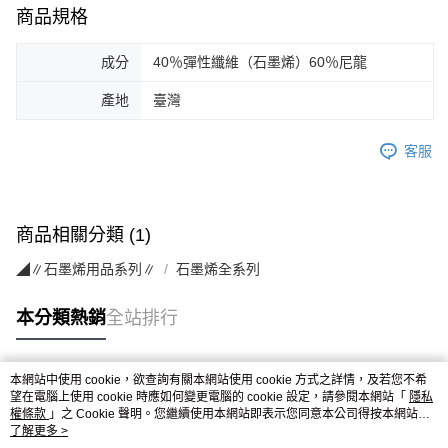
商品規格
成分
40％彈性纖維（石墨烯）60％尼龍
產地
臺灣
客服
商品相關分類 (1)
◢∥石墨烯用品系列∥
石墨烯全系列
本分類熱銷
全站排行
本網站中使用 cookie，欲查詢有關本網站使用 cookie 方式之詳情，及若您不希
熱門標籤
望在電腦上使用 cookie 時應如何變更電腦的 cookie 設定，請參閱本網站「
隱私
權條款
」之 Cookie 聲明。您繼續使用本網站即表示您同意本公司得按本網站使
用條款之 Cookie 聲明使用 cookie。
了解更多 >