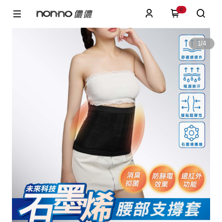
0
1
/
4