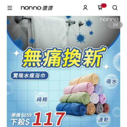
0
1
/
4