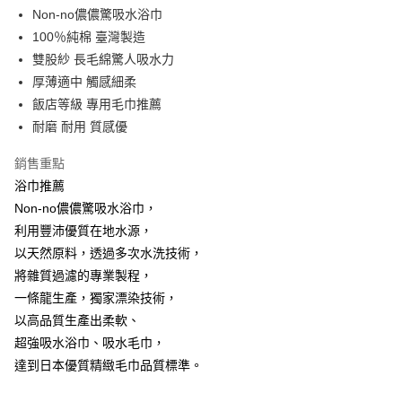
Apple Pay
Non-no儂儂驚吸水浴巾
100％純棉 臺灣製造
街口支付
雙股紗 長毛綿驚人吸水力
悠遊付
厚薄適中 觸感細柔
飯店等級 專用毛巾推薦
運送方式
耐磨 耐用 質感優
全家取貨付款
銷售重點
每筆NT$90，滿NT$999(含以上)免運費
浴巾推薦
7-11取貨付款
Non-no儂儂驚吸水浴巾，
利用豐沛優質在地水源，
每筆NT$90，滿NT$999(含以上)免運費
以天然原料，透過多次水洗技術，
宅配
將雜質過濾的專業製程，
每筆NT$90，滿NT$999(含以上)免運費
一條龍生產，獨家漂染技術，
以高品質生產出柔軟、
超強吸水浴巾、吸水毛巾，
達到日本優質精緻毛巾品質標準。