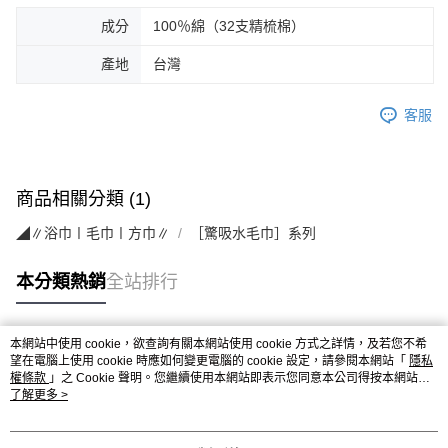
成分
100％綿（32支精梳棉）
產地
台灣
客服
商品相關分類 (1)
◢∥浴巾〡毛巾〡方巾∥
［驚吸水毛巾］系列
本分類熱銷
全站排行
本網站中使用 cookie，欲查詢有關本網站使用 cookie 方式之詳情，及若您不希
熱門標籤
望在電腦上使用 cookie 時應如何變更電腦的 cookie 設定，請參閱本網站「
隱私
權條款
」之 Cookie 聲明。您繼續使用本網站即表示您同意本公司得按本網站使
用條款之 Cookie 聲明使用 cookie。
了解更多 >