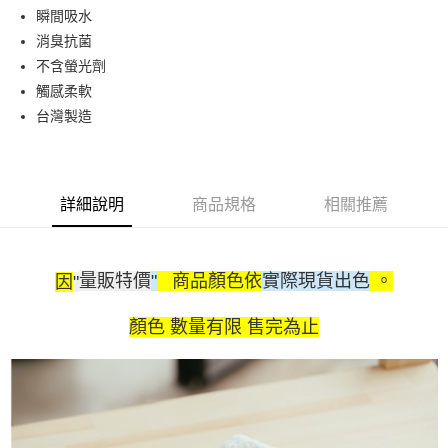
Apple Pay
瞬間吸水
消臭抗菌
街口支付
不含螢光劑
悠遊付
觸感柔軟
台灣製造
運送方式
全家取貨付款
每筆NT$90，滿NT$999(含以上)免運費
詳細說明
商品規格
相關推薦
7-11取貨付款
每筆NT$90，滿NT$999(含以上)免運費
量販特價
"
商品顏色依
實際現貨出色
。
因
"
宅配
每筆NT$90，滿NT$999(含以上)免運費
顏色 數量有限 售完為止