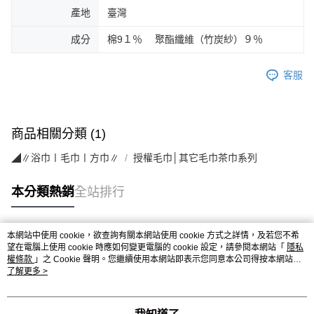
產地
臺灣
成分
棉9１％ 聚酯纖維（竹炭紗）９％
客服
商品相關分類 (1)
◢∥浴巾〡毛巾〡方巾∥
授權毛巾│其它毛巾茶巾系列
本分類熱銷
全站排行
本網站中使用 cookie，欲查詢有關本網站使用 cookie 方式之詳情，及若您不希
熱門標籤
望在電腦上使用 cookie 時應如何變更電腦的 cookie 設定，請參閱本網站「
隱私
權條款
」之 Cookie 聲明。您繼續使用本網站即表示您同意本公司得按本網站使
用條款之 Cookie 聲明使用 cookie。
了解更多 >