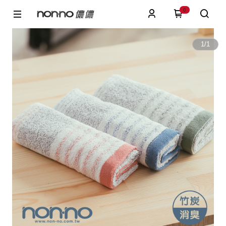
0
1
/
1