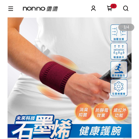
0
1
/
4