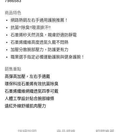
7986583
LINE Pay
商品特色
Apple Pay
網路熱銷左右手通用護腕推薦！
抗菌!!除臭!!吸濕排汗!!
街口支付
石墨烯紗天然消臭，親膚舒適防靜電
悠遊付
石墨烯纖維高度透氣久戴不悶熱
加壓分散腕部壓力，防護更有力
運送方式
職業選手指定必備運動護腕與健身護腕！
全家取貨付款
銷售重點
每筆NT$90，滿NT$999(含以上)免運費
高彈高加壓，左右手適戴
7-11取貨付款
環保科技石墨烯有效抗菌除臭
石墨烯纖維網織透氣四季可戴
每筆NT$90，滿NT$999(含以上)免運費
人體工學設計貼合腕部線條
宅配
遠紅外線舒緩肌肉壓力
每筆NT$90，滿NT$999(含以上)免運費
詳細說明
商品規格
相關推薦