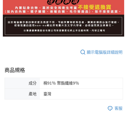
顯示電腦版詳細說明
商品規格
成分
棉91％ 聚酯纖維9％
產地
臺灣
客服