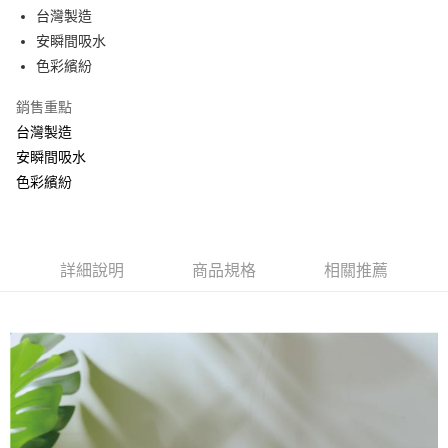
Apple Pay
台灣製造
安瞬間吸水
街口支付
色彩繽紛
悠遊付
銷售重點
台灣製造
運送方式
安瞬間吸水
全家取貨付款
色彩繽紛
每筆NT$90，滿NT$999(含以上)免運費
7-11取貨付款
每筆NT$90，滿NT$999(含以上)免運費
詳細說明
商品規格
相關推薦
宅配
每筆NT$90，滿NT$999(含以上)免運費