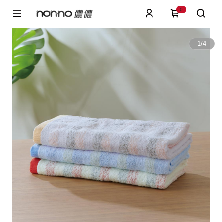
0
1
/
4