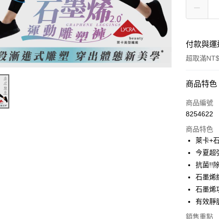
付款與運
超取滿NT$
付款方式
商品特色
信用卡一
商品編號
8254622
超商取貨
商品特色
LINE Pay
萊卡+
今夏超
Apple Pay
抗菌!!
街口支付
石墨烯
石墨烯
悠遊付
有效靜
銷售重點