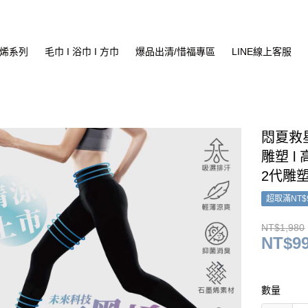
烯系列
毛巾 I 浴巾 I 方巾
爆品出清/惜福專區
LINE線上客服
悶夏救星
雕塑 l
2代雕塑運動
超取滿NT$
NT$1,980
NT$9
數量