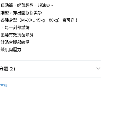
塑運動褲，輕薄輕盈，超涼爽。
式雕塑，穿出體態新美學
付款
種身型（M–XXL 45kg－80kg）皆可穿！
0，滿NT$999(含以上)免運費
來，每一刻都燃燒
付款
石墨烯有效抗菌除臭
0，滿NT$999(含以上)免運費
設計貼合腿部線條
舒緩肌肉壓力
0，滿NT$999(含以上)免運費
類 (2)
烯用品系列∥
石墨烯全系列
客服
衣著〡胸衣〡內褲∥
運動壓力褲