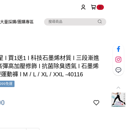
0
大量採購/團購專區
 l 買1送1 l 科技石墨烯材質 l 三段漸進
 高彈高加壓修飾 l 抗菌除臭透氣 l 石墨烯
褲 l M / L / XL / XXL -40116
999免運
90