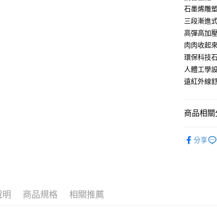
運送方式
石墨烯雕
三段漸進
全家取貨
高彈高加壓各
每筆NT$9
肉肉收起
7-11取貨
環保科技
每筆NT$9
人體工學
遠紅外線
宅配
每筆NT$9
商品相關分
◢∥石墨
分享
◢∥女生
說明
商品規格
相關推薦