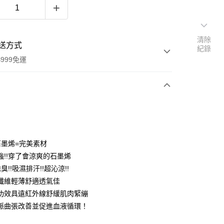
清除
送方式
紀錄
999免運
次付款
付款
石墨烯=完美素材
強!!穿了會涼爽的石墨烯
除臭!!吸濕排汗!!超沁涼!!
纖維輕薄舒適透氣佳
功效具遠紅外線舒緩肌肉緊繃
脈曲張改善並促進血液循環！