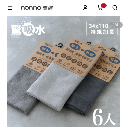
0
1
/
4