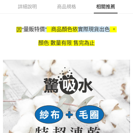
詳細說明
商品規格
相關推薦
量販特價
"
商品顏色依
實際現貨出色
。
因
"
顏色 數量有限 售完為止