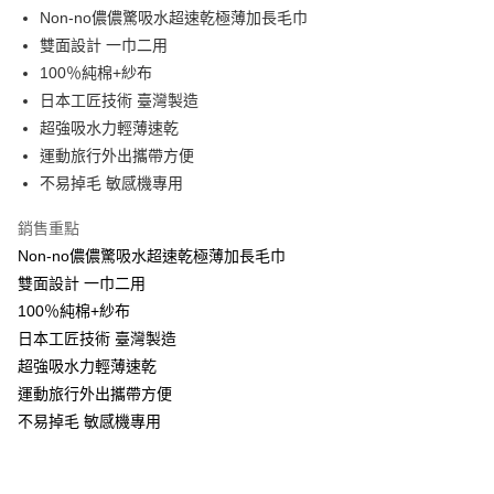
Apple Pay
Non-no儂儂驚吸水超速乾極薄加長毛巾
雙面設計 一巾二用
街口支付
100％純棉+紗布
悠遊付
日本工匠技術 臺灣製造
超強吸水力輕薄速乾
運送方式
運動旅行外出攜帶方便
不易掉毛 敏感機專用
全家取貨付款
每筆NT$90，滿NT$999(含以上)免運費
銷售重點
7-11取貨付款
Non-no儂儂驚吸水超速乾極薄加長毛巾
雙面設計 一巾二用
每筆NT$90，滿NT$999(含以上)免運費
100％純棉+紗布
宅配
日本工匠技術 臺灣製造
每筆NT$90，滿NT$999(含以上)免運費
超強吸水力輕薄速乾
運動旅行外出攜帶方便
不易掉毛 敏感機專用