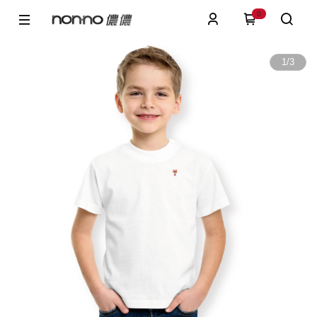
0
1
/
3