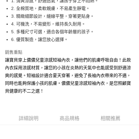
1. 清爽涼感，舒適透氣，讓孩子穿上不悶熱。
2. 全棉質地，柔軟親膚，不易產生靜電。
街口支付
3. 精緻細節設計，縫線平整，穿著更貼身。
悠遊付
4. 可機洗，不易變形，維持長久耐用。
5. 多種尺寸可選，適合各個年齡層的孩子。
運送方式
6. 優質製造，讓您放心選擇。
全家取貨付款
銷售重點
每筆NT$90，滿NT$999(含以上)免運費
讓寶貝穿上儂儂兒童涼感短袖內衣，讓他們的肌膚呼吸自由！此款
7-11取貨付款
內衣採用涼感材質，讓您的小孩在炎熱的天氣中也能感受到舒適涼
爽的感覺。短袖設計適合夏天穿著，避免了長袖內衣帶來的不適，
每筆NT$90，滿NT$999(含以上)免運費
同時也能夠保護小孩的肌膚。儂儂兒童涼感短袖內衣，是您照顧寶
宅配
貝健康的不二之選！
每筆NT$90，滿NT$999(含以上)免運費
詳細說明
商品規格
相關推薦