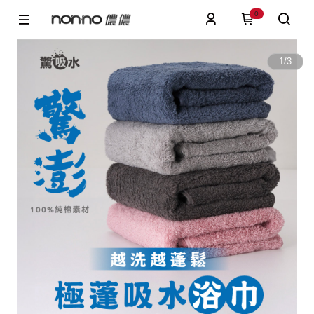
0
1
/
3