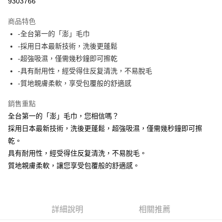
9303766
LINE Pay
商品特色
Apple Pay
-全台第一的「澎」毛巾
-採用日本最新技術，洗後更蓬鬆
街口支付
-超強吸濕，僅需幾秒鐘即可擦乾
悠遊付
-具有耐用性，經受得住反复清洗，不易脫毛
-質地親膚柔軟，享受包覆般的舒適感
運送方式
銷售重點
全家取貨付款
全台第一的「澎」毛巾，您相信嗎？
每筆NT$90，滿NT$999(含以上)免運費
採用日本最新技術，洗後更蓬鬆，超強吸濕，僅需幾秒鐘即可擦
7-11取貨付款
乾。
具有耐用性，經受得住反复清洗，不易脫毛。
每筆NT$90，滿NT$999(含以上)免運費
質地親膚柔軟，讓您享受包覆般的舒適感。
宅配
每筆NT$90，滿NT$999(含以上)免運費
詳細說明
相關推薦