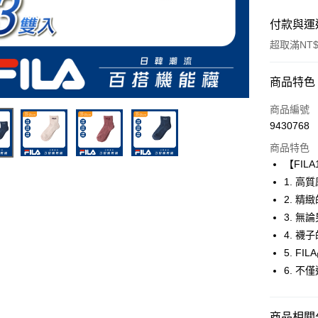
付款與運
超取滿NT$
付款方式
商品特色
信用卡一
商品編號
9430768
超商取貨
商品特色
LINE Pay
【FILA
1. 
Apple Pay
2. 
街口支付
3. 
4. 
悠遊付
5. F
6. 
運送方式
全家取貨
商品相關分