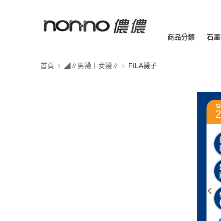
商品分類
石墨
首頁
◢∥男襪〡女襪∥
FILA襪子