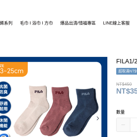
烯系列
毛巾 I 浴巾 I 方巾
爆品出清/惜福專區
LINE線上客服
FILA1/
超取滿NT$
NT$450
NT$3
數量