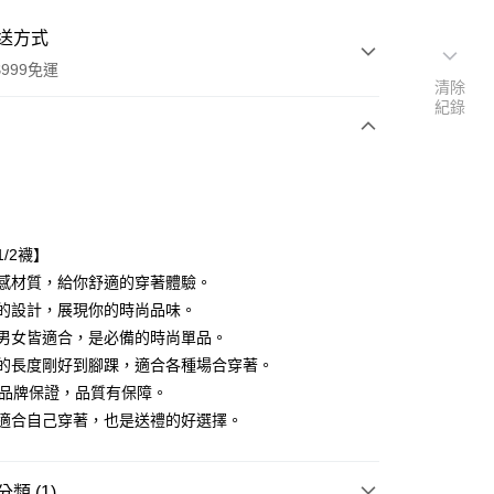
送方式
999免運
清除
紀錄
次付款
付款
1/2襪】
高質感材質，給你舒適的穿著體驗。
精緻的設計，展現你的時尚品味。
無論男女皆適合，是必備的時尚單品。
襪子的長度剛好到腳踝，適合各種場合穿著。
ILA品牌保證，品質有保障。
不僅適合自己穿著，也是送禮的好選擇。
付款
類 (1)