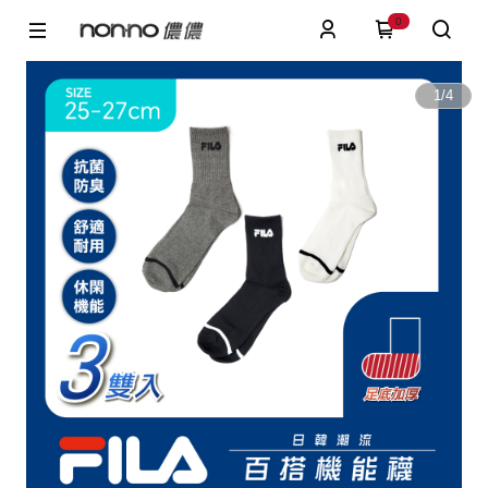
0
1
/
4