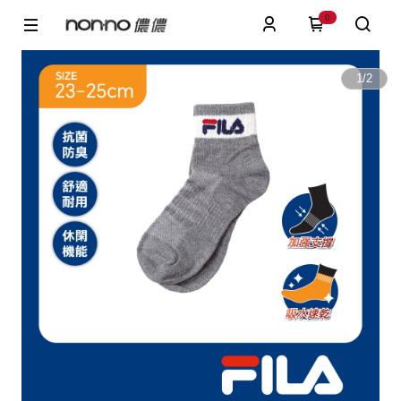
0
1
/
2