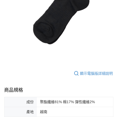
顯示電腦版詳細說明
商品規格
成份
聚酯纖維81% 棉17% 彈性纖維2%
產地
越南