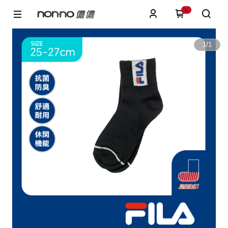
0
1
/
1