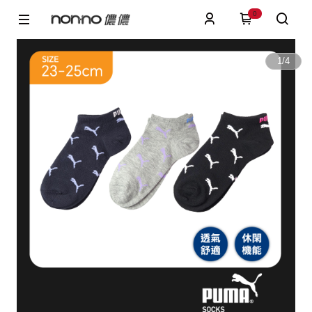
0
1
/
4