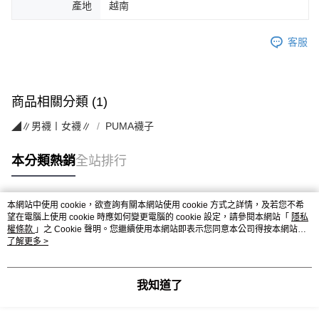
產地
越南
客服
商品相關分類 (1)
◢∥男襪〡女襪∥
PUMA襪子
本分類熱銷
全站排行
本網站中使用 cookie，欲查詢有關本網站使用 cookie 方式之詳情，及若您不希
熱門標籤
望在電腦上使用 cookie 時應如何變更電腦的 cookie 設定，請參閱本網站「
隱私
權條款
」之 Cookie 聲明。您繼續使用本網站即表示您同意本公司得按本網站使
用條款之 Cookie 聲明使用 cookie。
了解更多 >
我知道了