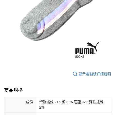
顯示電腦版詳細說明
商品規格
成份
聚酯纖維60% 棉20% 尼龍16% 彈性纖維
2%