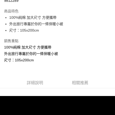
9812289
LINE Pay
商品特色
Apple Pay
100%純棉 加大尺寸 方便攜帶
外出旅行專屬於你的一條保暖小被
街口支付
尺寸：105x200cm
悠遊付
銷售重點
100%純棉 加大尺寸 方便攜帶
運送方式
外出旅行專屬於你的一條保暖小被
全家取貨付款
尺寸：105x200cm
每筆NT$90，滿NT$999(含以上)免運費
7-11取貨付款
每筆NT$90，滿NT$999(含以上)免運費
詳細說明
相關推薦
宅配
每筆NT$90，滿NT$999(含以上)免運費