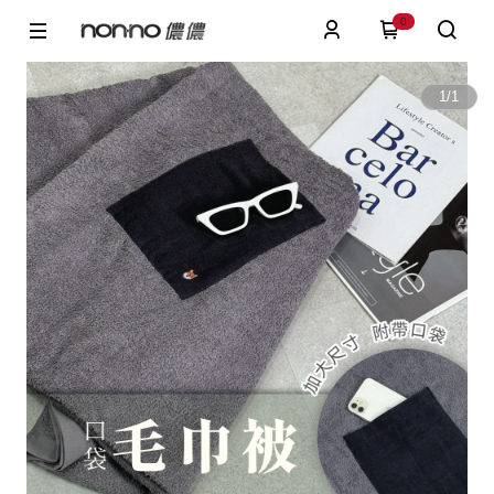
0
1
/
1